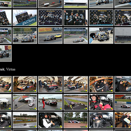
uit
, Virttaa