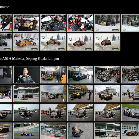
urame
o ASIA Malesia
, Sepang Kuala Lumpur