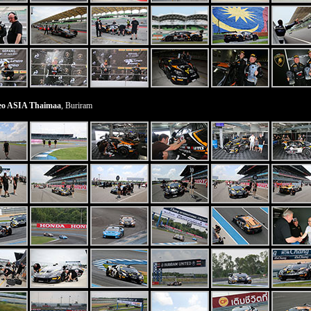
eo ASIA Thaimaa
, Buriram