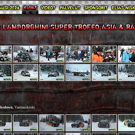
hakedown
, Vanttauskoski