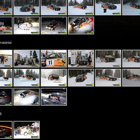
ovaniemi
i