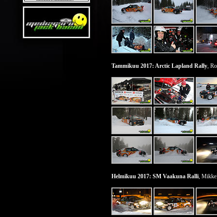
Tammikuu 2017: Arctic Lapland Rally
, R
Helmikuu 2017: SM Vaakuna Ralli
, Mikkel