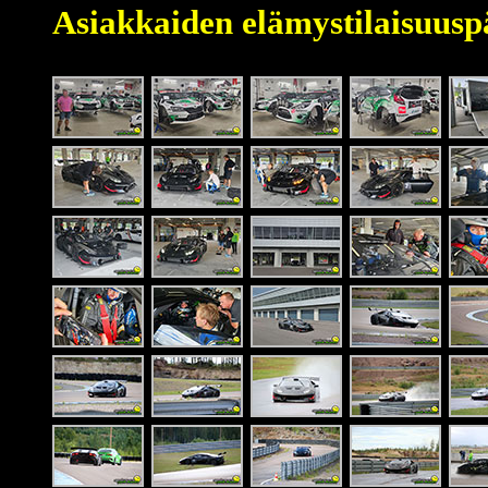
Asiakkaiden elämystilaisuusp