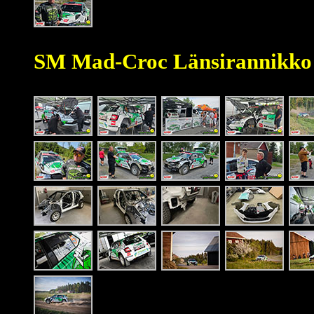
SM Mad-Croc Länsirannikko 