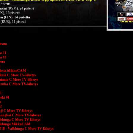
pistettä
zini (RSM), 24 pistettä
, 16 pistettä
 (FIN), 14 pistettä
(RUS), 11 pistettä
0cam
a #1
a #3
erto
i
Malesia MikkoCAM
lesia C More TV-lähetys
aimaa C More TV-lähetys
uzuka C More TV-lähetys
#1
oski #1
o
#2
ji C More TV-lähetys
hanghai C More TV-lähetys
lelunga C More TV-lähetys
allelunga MikkoCAM
018 - Vallelunga C More TV-lähetys