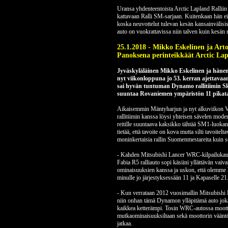
Uransa yhdenteentoista Arctic Lapland Ralliin 
kattavaan Ralli SM-sarjaan. Kuitenkaan hän ei 
koska neuvottelut tulevan kesän kansainvälisis
auto on vuokrattavissa niin talven kuin kesän 
25.1.2018 - Mikko Eskelinen ja Art
Panoksena perinteikkäät Arctic Lap
Jyväskyläläinen Mikko Eskelinen ja hänen
nyt viikonloppuna jo 53. kerran ajettavaan
sai hyvän tuntuman Dynamo rallitiimin S
suuntaa Rovaniemen ympäristön 11 pikataipa
Aikaisemmin Mäntyharjun ja nyt alkuviikon 
rallitiimin kanssa löysi yhteisen sävelen moder
reitille suuntaava kaksikko tähtää SM1-luokan
tietää, että tavoite on kova mutta silti tavoite
moninkertaisia rallin Suomenmestareita kuin se
- Kahden Mitsubishi Lancer WRC-kilpailukaude
Fabia R5 ralliauto sopi käsiini yllättävän vaiva
ominaisuuksien kanssa ja uskon, että olemme k
minulle jo järjestyksessään 11 ja Kapaselle 21.
- Kun verrataan 2012 vuosimallin Mitsubishi 
niin onhan tämä Dynamon ylläpitämä auto joka
kaikkea ketterämpi. Tosin WRC-autossa moott
mutkaominaisuuksiltaan sekä moottorin vääntö
jatkaa.