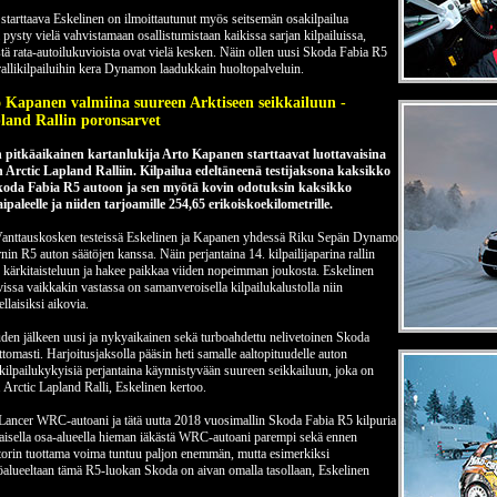
starttaava Eskelinen on ilmoittautunut myös seitsemän osakilpailua
pysty vielä vahvistamaan osallistumistaan kaikissa sarjan kilpailuissa,
tä rata-autoilukuvioista ovat vielä kesken. Näin ollen uusi Skoda Fabia R5
rallikilpailuihin kera Dynamon laadukkain huoltopalveluin.
o Kapanen valmiina suureen Arktiseen seikkailuun -
land Rallin poronsarvet
 pitkäaikainen kartanlukija Arto Kapanen starttaavat luottavaisina
 Arctic Lapland Ralliin. Kilpailua edeltäneenä testijaksona kaksikko
koda Fabia R5 autoon ja sen myötä kovin odotuksin kaksikko
leelle ja niiden tarjoamille 254,65 erikoiskoekilometrille.
Vanttauskosken testeissä Eskelinen ja Kapanen yhdessä Riku Sepän Dynamo
nin R5 auton säätöjen kanssa. Näin perjantaina 14. kilpailijaparina rallin
 kärkitaisteluun ja hakee paikkaa viiden nopeimman joukosta. Eskelinen
ltavissa vaikkakin vastassa on samanveroisella kilpailukalustolla niin
llaisiksi aikovia.
n jälkeen uusi ja nykyaikainen sekä turboahdettu nelivetoinen Skoda
ttomasti. Harjoitusjaksolla pääsin heti samalle aaltopituudelle auton
ilpailukykyisiä perjantaina käynnistyvään suureen seikkailuun, joka on
 Arctic Lapland Ralli, Eskelinen kertoo.
Lancer WRC-autoani ja tätä uutta 2018 vuosimallin Skoda Fabia R5 kilpuria
isella osa-alueella hieman iäkästä WRC-autoani parempi sekä ennen
orin tuottama voima tuntuu paljon enemmän, mutta esimerkiksi
alueeltaan tämä R5-luokan Skoda on aivan omalla tasollaan, Eskelinen