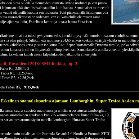
okeiden pinta oli edellä menneiden toimesta täynnä irtolunta ja kun pimeä
leijumaan eikä siten lisävaloista ollut kuin haittaa. Samanlaiset murheet oli
siten vauhti oli meillä kaikilla sen mukaista. Toki pienemmällä lähtönumerolla
utta suoraselkäisesti on todettava, että ei ikämiehillä ole mitään asiaa
ljettajien vauhtiin, Eskelinen kertoo ja nostaa hattua Pietarisen
rikoiskoe oli ainoa missä pystyimme edes jotenkin pysymään nuoriso-osaston vauhdissa mutta 
in sitä olisi pitänyt. Siltikin, että ajoimme 254,65 erikoiskoekilometriä yli yhdeksän minuuttia vo
teinen kahdeksas kerta ja siitä iso kiitos Riku Sepän luotsaamalle Dynamo tiimille, jonka palvel
ton lainasta ja siihen liittyneistä huoltopalveluista. Samanlaisella autolla voitettiin yleiskilpa
ihin, Eskelinen kiitteli usean kilpailukauden jatkunutta yhteistyötä.
alli, Rovaniemi 2018: SM1-luokka, top-3:
 Fabia R5, 2:08:49,3
 Fabia R5, +2:25,4sek
 Fiesta R5, +2:36,2sek
da Fabia R5, +9:15,8sek
 Eskelinen suomalaisparina ajamaan Lamborghini Super Trofeo Aasian me
kavassa, suurta suosiota nauttivassa ja erittäin arvostetussa Lamborghini
okonaan suomalainen autokunta kun kirkkonummelainen Juuso Puhakka, 19,
vat sarjan mestaruutta täysin uudella Lamborghini Huracan Super Trofeo
taruuden kuin mitalisijat niin Formula Renault 1.6 Nordic ja Formula STCC
Kansallisen Keskusliiton valmennusryhmään kuuluva Juuso Puhakka sekä