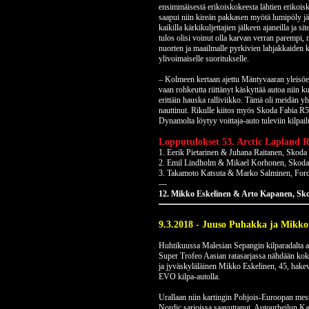
ensimmäisestä erikoiskokeesta lähtien erikoisk
saapui niin kireän pakkasen myötä lumipöly jäi 
kaikilla kärkikuljettajien jälkeen ajaneilla ja 
tulos olisi voinut olla karvan verran parempi, m
nuorten ja maailmalle pyrkivien lahjakkaiden ku
ylivoimaiselle suoritukselle.
– Kolmeen kertaan ajettu Mäntyvaaran yleisöe
vaan rohkeutta riittänyt käskyttää autoa niin ku
erittäin hauska ralliviikko. Tämä oli meidän yh
nauttinut. Rikulle kiitos myös Skoda Fabia R5 au
Dynamolta löytyy voittaja-auto tuleviin kilpailu
Lopputulokset 53. Arctic Lapland R
1. Eerik Pietarinen & Juhana Raitanen, Skoda
2. Emil Lindholm & Mikael Korhonen, Skoda
3. Takamoto Katsuta & Marko Salminen, Ford
---
12. Mikko Eskelinen & Arto Kapanen, Sko
9.3.2018 - Juuso Puhakka ja Mikko
Huhtikuussa Malesian Sepangin kilparadalta al
Super Trofeo Aasian ratasarjassa nähdään k
ja jyväskyläläinen Mikko Eskelinen, 45, hake
EVO kilpa-autolla.
Urallaan niin kartingin Pohjois-Euroopan mes
Nordic sarjoissa saavuttanut, Autourheilun 