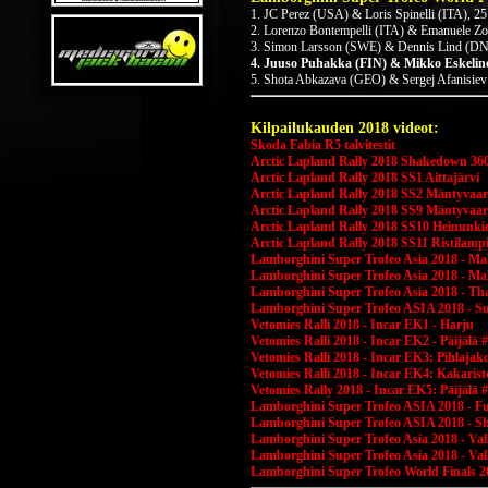
1. JC Perez (USA) & Loris Spinelli (ITA), 25 
2. Lorenzo Bontempelli (ITA) & Emanuele Zon
3. Simon Larsson (SWE) & Dennis Lind (DNK)
4. Juuso Puhakka (FIN) & Mikko Eskelinen
5. Shota Abkazava (GEO) & Sergej Afanisiev 
Kilpailukauden 2018 videot:
Skoda Fabia R5 talvitestit
Arctic Lapland Rally 2018 Shakedown 36
Arctic Lapland Rally 2018 SS1 Aittajärvi
Arctic Lapland Rally 2018 SS2 Mäntyvaar
Arctic Lapland Rally 2018 SS9 Mäntyvaar
Arctic Lapland Rally 2018 SS10 Heinunki
Arctic Lapland Rally 2018 SS11 Ristilamp
Lamborghini Super Trofeo Asia 2018 - 
Lamborghini Super Trofeo Asia 2018 - Ma
Lamborghini Super Trofeo Asia 2018 - Th
Lamborghini Super Trofeo ASIA 2018 - S
Vetomies Ralli 2018 - Incar EK1 - Harju
Vetomies Ralli 2018 - Incar EK2 - Päijälä 
Vetomies Ralli 2018 - Incar EK3: Pihlajak
Vetomies Ralli 2018 - Incar EK4: Kakarist
Vetomies Rally 2018 - Incar EK5: Päijälä 
Lamborghini Super Trofeo ASIA 2018 - Fu
Lamborghini Super Trofeo ASIA 2018 - S
Lamborghini Super Trofeo Asia 2018 - Val
Lamborghini Super Trofeo Asia 2018 - V
Lamborghini Super Trofeo World Finals 2