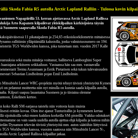
rällä Skoda Fabia R5 autolla Arctic Lapland Ralliin - Tulossa kovin kilpai
iemen Napapiirillä 53. kerran ajettavassa Arctic Lapland Rallissa
ukija Arto Kapanen kilpailevat yleiskilpailun kärkisijoista täysin
stä Suomeen saapuvalla Skoda Fabia R5 autolla.
 kaksipäiväisessä 11 pikataipaleen ja 254,65 erikoiskoekilometrin mittaisessa
Dynamo-rallitiimin ylläpitämällä kalustolla, jonka valmistusnumero on 194.
emeisterin TGS Worldwiden kanssa, joka tunnetaan mm. vuoden 2017 Kalle
estaruuksia sekä muita mitaleja voittanut, hallitseva Lamborghini Super
aa haastajana arktiseen seikkailuun. Vastaansa hän saa mm. vastaavalla
Suomenmestarit Teemu Asunmaan ja Eerik Pietarisen sekä tukun tulevaisuuden
nmestari Sebastian Lindholmin pojan Emil Lindholmin.
len Mitsubishi Lancer WRC-projektin myötä tehnyt tiivistä yhteistyötä Kymen
on pelannut moitteetta niin nyt minulla on kunnia saada kilpailla autolla,
aalta. Kilpuri saapuu lauantaina Suomeen ja jo tiistaina olemme
kuntoon, Eskelinen kertoo.
n koko Ralli SM-sarjassa taistelu niin voitosta kuin muista
lisesti erittäin kovaa. Olen itse ajanut Tunturirallin jo kymmenen kertaa
llä sijoituksilla sekä ennen kaikkea korkeilla SM-pisteillä. Vaikka odotukset
voitteenamme on vain saada uudella autolla ajettua ehjä kilpailu ja katsoa mihin
tiedän Dynamon tekevän tiivistä yhteistyötä mm. auton säätöihin liittyvissä
n TGS Worldwiden kanssa, vuosien saatossa niin Mitsubishi Lancer N-,
lla Arctic Lapland Rallissa kilpaillut jatkaa.