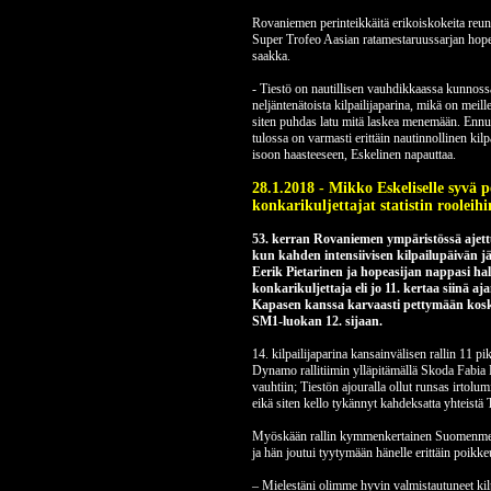
Rovaniemen perinteikkäitä erikoiskokeita reunu
Super Trofeo Aasian ratamestaruussarjan hopeam
saakka.
- Tiestö on nautillisen vauhdikkaassa kunnossa
neljäntenätoista kilpailijaparina, mikä on meil
siten puhdas latu mitä laskea menemään. Ennust
tulossa on varmasti erittäin nautinnollinen ki
isoon haasteeseen, Eskelinen napauttaa.
28.1.2018 - Mikko Eskeliselle syvä p
konkarikuljettajat statistin rooleihi
53. kerran Rovaniemen ympäristössä ajettu
kun kahden intensiivisen kilpailupäivän j
Eerik Pietarinen ja hopeasijan nappasi ha
konkarikuljettaja eli jo 11. kertaa siinä 
Kapasen kanssa karvaasti pettymään koska
SM1-luokan 12. sijaan.
14. kilpailijaparina kansainvälisen rallin 11 pi
Dynamo rallitiimin ylläpitämällä Skoda Fabia 
vauhtiin; Tiestön ajouralla ollut runsas irtolu
eikä siten kello tykännyt kahdeksatta yhteistä 
Myöskään rallin kymmenkertainen Suomenmesta
ja hän joutui tyytymään hänelle erittäin poikk
– Mielestäni olimme hyvin valmistautuneet kilp