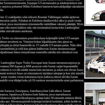
ilun Suomenmestaruutta, Espanjan GT-mestaruuden ja mitalisijoitukset niin
sarjoissa pokannut Mikko Eskelinen haastavat kanssakilpailijat saksalaisen
lla.
avien 12 osakilpailun sekä erikseen Rooman Vallelungan radalla ajettavan
vaisin mielin. Puhakan tie Eskelisen tiimikaveriksi alkoi jo puoli vuotta
steissä, jossa nuorukainen erinomaisella vauhdillaan vakuutti päättäjät. Myös
staan sekä ennen kaikkea siitä, että ensimmäistä kertaa koko Lamborghini
hdään sinivalkoinen autokunta.
er Trofeo on erinomainen ponnahduslauta kuljettajille kohti GT3-autojen
äimen tavoiteeni on. Viimeiset kolme kilpailukautta olen ajanut ns.
ylöspäin ja siirtyä haastaville ns. F1-radoille GT-autojen pariin. Näin ollen
uunnitelmiini ja vielä kun pääsen hallitsevan Aasian mestaruussarjan
ilpailemaan hänen entuudestaan tuntemilla radoilla niin odotukset ovat
niin Lamborghini Super Trofeo Euroopan kuin Aasian mestaruussarjoissa ja
saavuttanut EM-hopean ja MM-pronssin sekä Aasian sarjan hopeamitalin.
voitteeni ei voi olla mitään muuta kuin mestaruus ja uskon sen olevan Juuso
mmin testeissä Juuso on erinomaisesti näyttänyt taitojaan ja kun niin minulla
yy usean vuoden verran kokemusta myös kaikissa edessä olevilta Aasian
lukaudelle ovat ehkäpä koko yli 10-vuotisen moottoriurheilu-urani parhaimmat,
niin Aasiassa, Euroopassa, Amerikassa kuin Lähi-idässä. Aasian
maassa, Japanissa ja Kiinassa kuin Italiassa, jossa marraskuussa
okaisessa kilpailuviikonlopussa ajetaan kaksi 50 minuutin mittaista lähtöä,
aika-ajot. Mestaruuspisteitä kuljettajat keräävät luokittain, joihin heidät on