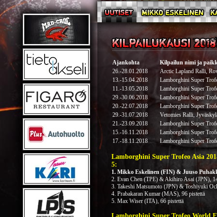
Ajankohta
Kilpailun nimi ja pai
26.-28.01.2018
Arctic Lapland Ralli, Ro
13.-15.04.2018
Lamborghini Super Trof
11.-13.05.2018
Lamborghini Super Trof
29.-30.06.2018
Lamborghini Super Trof
20.-22.07.2018
Lamborghini Super Trofe
29.-31.07.2018
Vetomies Ralli, Jyväskyl
21.-23.09.2018
Lamborghini Super Trofe
15.-16.11.2018
Lamborghini Super Trofeo
17.-18.11.2018
Lamborghini Super Trofe
Lamborghini Super Trofeo Asia 201
5:
1. Mikko Eskelinen (FIN) & Juuso Puhakka
2. Evan Chen (TPE) & Akihiro Asai (JPN), 144
3. Takeshi Matsumoto (JPN) & Toshiyuki Ochi
4. Prabakaran Kumar (MAS), 96 pistettä
5. Max Wiser (ITA), 66 pistettä
Lamborghini Super Trofeo World Fi