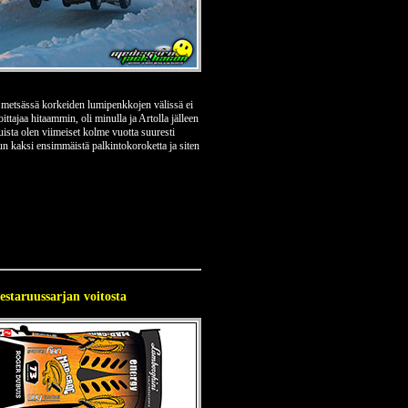
metsässä korkeiden lumipenkkojen välissä ei
ittajaa hitaammin, oli minulla ja Artolla jälleen
uista olen viimeiset kolme vuotta suuresti
ilun kaksi ensimmäistä palkintokoroketta ja siten
staruussarjan voitosta