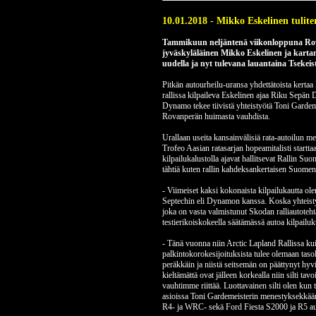
10.01.2018 - Mikko Eskelinen tulite
Tammikuun neljäntenä viikonloppuna Rovan
jyväskyläläinen Mikko Eskelinen ja kartanl
uudella ja nyt tulevana lauantaina Tsekei
Pitkän autourheilu-uransa yhdettätoista kertaa
rallissa kilpaileva Eskelinen ajaa Riku Sepän 
Dynamo tekee tiivistä yhteistyötä Toni Gard
Rovanperän huimasta vauhdista.
Urallaan useita kansainvälisiä rata-autoilun m
Trofeo Aasian ratasarjan hopeamitalisti startt
kilpailukalustolla ajavat hallitsevat Rallin 
tähtiä kuten rallin kahdeksankertaisen Suome
- Viimeiset kaksi kokonaista kilpailukautta o
Septechin eli Dynamon kanssa. Koska yhteistyö 
joka on vasta valmistunut Skodan ralliautoteht
testierikoiskokeella säätämässä autoa kilpailu
- Tänä vuonna niin Arctic Lapland Rallissa kui
palkintokorokesijoituksista tulee olemaan tasol
peräkkäin ja niistä seitsemän on päättynyt hyvi
kieltämättä ovat jälleen korkealla niin silti ta
vauhtimme riittää. Luottavainen silti olen kun 
asioissa Toni Gardemeisterin menestyksekkää
R4- ja WRC- sekä Ford Fiesta S2000 ja R5 autoi