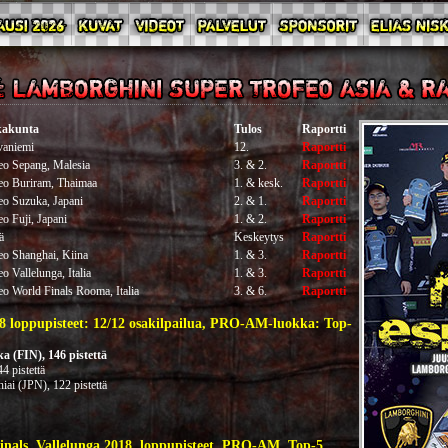
kkakunta
Tulos
Raportti
vaniemi
12.
Raportti
eo Sepang, Malesia
3. & 2.
Raportti
eo Buriram, Thaimaa
1. & kesk.
Raportti
eo Suzuka, Japani
2. & 1.
Raportti
o Fuji, Japani
1. & 2.
Raportti
ä
Keskeytys
Raportti
o Shanghai, Kiina
1. & 3.
Raportti
 Vallelunga, Italia
1. & 3.
Raportti
o World Finals Rooma, Italia
3. & 6.
Raportti
8 loppupisteet: 12/12 osakilpailua, PRO-AM-luokka: Top-
 (FIN), 146 pistettä
 pistettä
ai (JPN), 122 pistettä
nals, Vallelunga 2018, loppupisteet, PRO-AM, Top-5