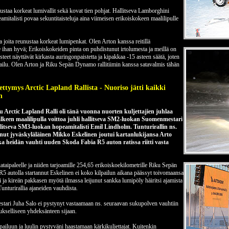
staa korkeat lumivallit sekä kovat tien pohjat. Hallitseva Lamborghini
italisti povaa sekuntitaisteluja aina viimeisen erikoiskokeen maalilipulle
 joita reunustaa korkeat lumipenkat. Olen Arton kanssa reitillä
le ihan hyvä; Erikoiskokeiden pinta on puhdistunut irtolumesta ja meillä on
eet näyttävät kirkasta auringonpaistetta ja kipakkaa -15 asteen säätä, joten
lpailu. Olen Arton ja Riku Sepän Dynamo rallitiimin kanssa satavalmis tähän
ettymys Arctic Lapland Rallista - Nuoriso jätti kaikki
n
 Arctic Lapland Ralli oli tänä vuonna nuorten kuljettajien juhlaa
älkeen maalilipulla voittoa juhli hallitseva SM2-luokan Suomenmestari
llitseva SM3-luokan hopeamitalisti Emil Lindholm. Tunturirallin ns.
ajanut jyväskyläläinen Mikko Eskelinen joutui kartanlukijansa Arto
 heidän vauhti uuden Skoda Fabia R5 auton ratissa riitti vasta
kataipaleelle ja niiden tarjoamille 254,65 erikoiskoekilometrille Riku Sepän
R5 autolla startannut Eskelinen ei koko kilpailun aikana päässyt toivomaansa
mi ja kireän pakkasen myötä ilmassa leijunut sankka lumipöly häiritsi ajamista
Tunturirallia ajaneiden vauhdista.
ri Juha Salo ei pystynyt vastaamaan ns. seuraavan sukupolven vauhtiin
eukselliseen yhdeksänteen sijaan.
ailuun ja luulin pystyväni haastamaan kärkikuljettajat. Kuitenkin